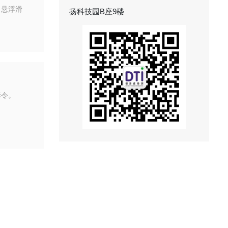
5 悬浮滑
扬科技园B座9楼
禁令。