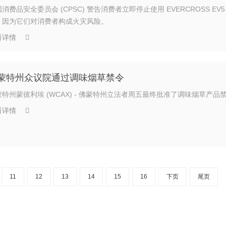
消费品安全委员会 (CPSC) 警告消费者立即停止使用 EVERCROSS EV
，因为它们对消费者构成火灾风险。
看详情
蒙特州众议院通过调味烟草禁令
蒙特州蒙彼利埃 (WCAX) - 佛蒙特州立法者周五最终批准了调味烟草产品
看详情
11
12
13
14
15
16
下页
尾页