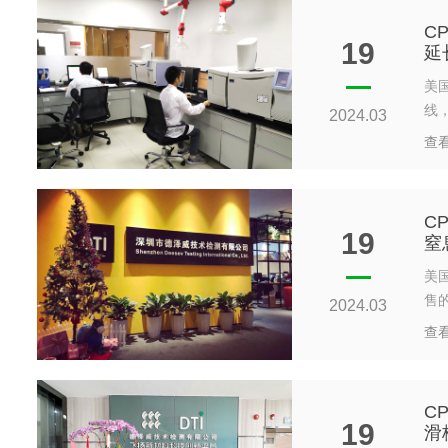
C
19
延
美国
线
2024.03
查
C
19
窒
美国
售
2024.03
查
C
19
滑