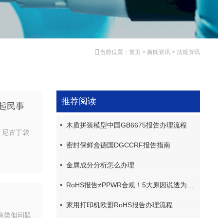
当前位置：
首页
>
新闻资讯
>
法规资讯
推荐阅读
起民事
木质拼装模型中国GB6675报告办理流程
N 尼古丁袋
。
密封保鲜盒德国DGCCRF报告指南
金属成分分析怎么办理
RoHS报告≠PPWR合规！5大原因说透为什么RoHS报告不被PPWR采信
家用打印机欧盟RoHS报告办理流程
有类似问题