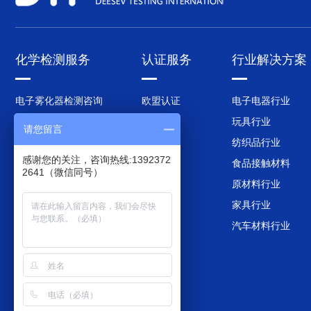
化学检测服务
认证服务
行业解决方案
电子雾化器检测咨询
欧盟认证
电子电器行业
RoHS电子有害检测咨询
国内认证
玩具行业
请您留言
REACH化学测试咨询
美国认证
纺织品行业
感谢您的关注，咨询热线:1392372
加州65检测咨询
英国认证
食品接触材料
2641（微信同号）
食品接触材料测试咨询
韩国认证
原材料行业
CPSIA检测咨询
日本认证
家具行业
MSDS测试咨询
汽车材料行业
电池指令测试咨询
欧盟PPWR新包装法规
成分分析咨询
POPs测试咨询